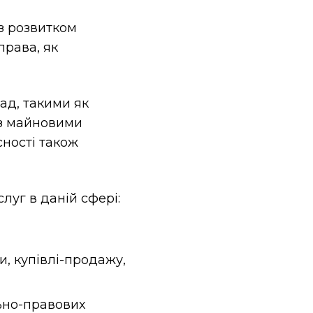
з розвитком
права, як
ад, такими як
 з майновими
ності також
уг в даній сфері:
и, купівлі-продажу,
льно-правових