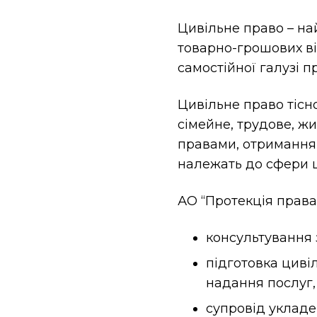
Цивільне право – на
товарно-грошових ві
самостійної галузі п
Цивільне право тісн
сімейне, трудове, ж
правами, отриманням
належать до сфери 
АО “Протекція права
консультування 
підготовка цивіл
надання послуг, 
супровід укладе