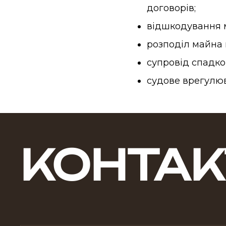
договорів;
відшкодування м
розподіл майна 
супровід спадко
судове врегулюв
КОНТАК