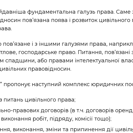
йдавніша фундаментальна галузь права. Саме 
дносин пов’язана поява і розвиток цивільного 
рава.
о пов’язане і з іншими галузями права, наприкл
итлове, господарське право. Питання, пов’язані
 спадщини, або правами інтелектуальної влас
цивільних правовідносин.
” пропонує наступний комплекс юридичних посл
з питань цивільного права;
ьно-правових договорів (в т.ч. договорів оренд
виконання робіт, підряду, комісії тощо);
ння, виконання, зміни та припинення дії циві