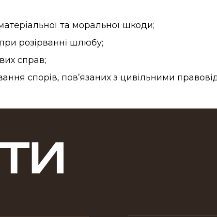
атеріальної та моральної шкоди;
при розірванні шлюбу;
вих справ;
ання спорів, пов’язаних з цивільними правові
ТИ